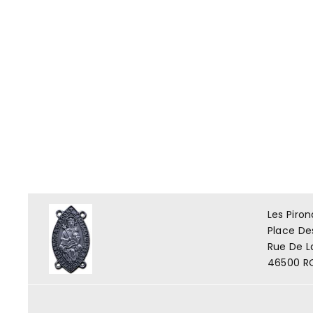
Les Piro
Place De
Rue De L
46500 R