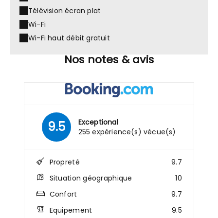
Télévision écran plat
Wi-Fi
Wi-Fi haut débit gratuit
Nos notes & avis
Exceptional
9.5
255 expérience(s) vécue(s)
Propreté
9.7
Situation géographique
10
Confort
9.7
Equipement
9.5