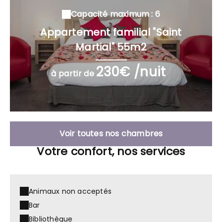
Capacité maximum : 6
Appartement familial "Saint
Martial" 55m2
230€ /nuit
à partir de
Voir toutes nos chambres
Votre confort, nos services
Animaux non acceptés
Bar
Bibliothèque