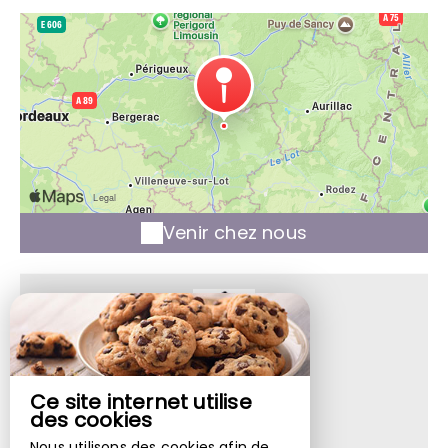
Venir chez nous
Ce site internet utilise
Les Pirondeaux
des cookies
Place Des Senhals,
Nous utilisons des cookies afin de